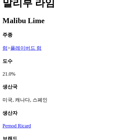
말리부 라임
Malibu Lime
주종
럼
>
플레이버드 럼
도수
21.0%
생산국
미국, 캐나다, 스페인
생산자
Pernod Ricard
브랜드