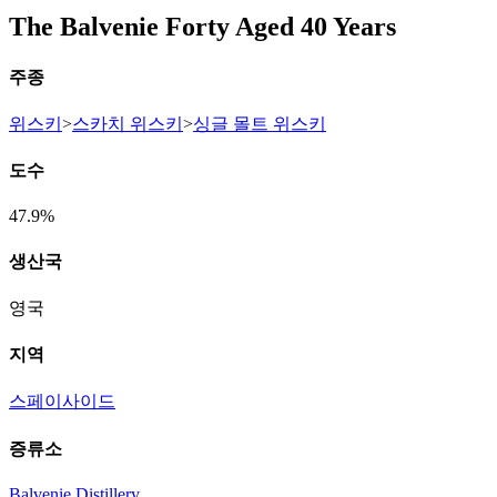
The Balvenie Forty Aged 40 Years
주종
위스키
>
스카치 위스키
>
싱글 몰트 위스키
도수
47.9%
생산국
영국
지역
스페이사이드
증류소
Balvenie Distillery