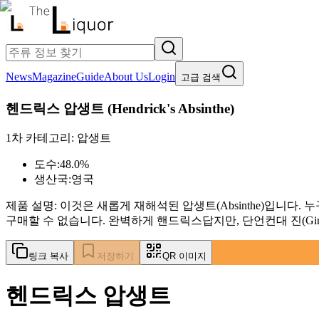
News
Magazine
Guide
About Us
Login
고급 검색
헨드릭스 압생트
(
Hendrick's Absinthe
)
1차 카테고리:
압생트
도수:
48.0%
생산국:
영국
제품 설명:
이것은 새롭게 재해석된 압생트(Absinthe)입니다
구매할 수 없습니다. 완벽하게 핸드릭스답지만, 단언컨대 진(Gi
링크 복사
저장하기
QR 이미지
헨드릭스 압생트