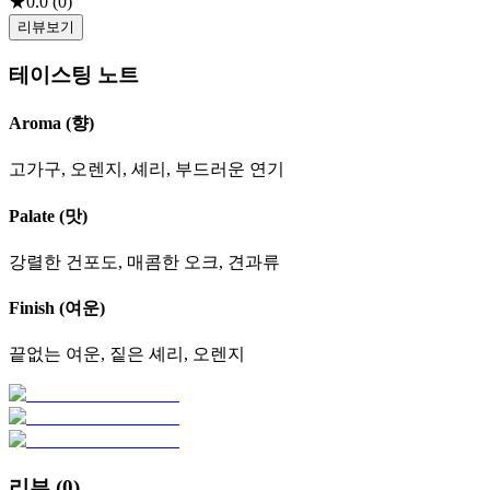
★
0.0
(
0
)
리뷰보기
테이스팅 노트
Aroma (향)
고가구, 오렌지, 셰리, 부드러운 연기
Palate (맛)
강렬한 건포도, 매콤한 오크, 견과류
Finish (여운)
끝없는 여운, 짙은 셰리, 오렌지
리뷰 (
0
)