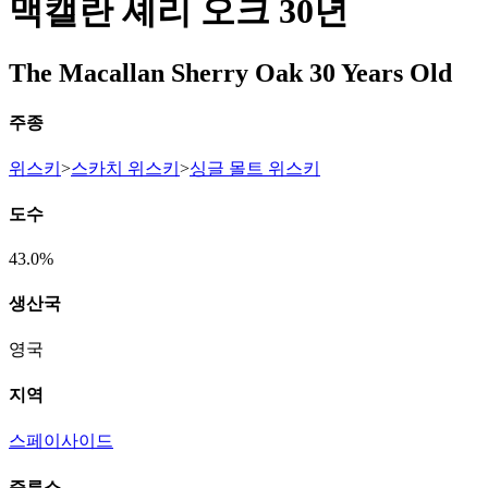
맥캘란 셰리 오크 30년
The Macallan Sherry Oak 30 Years Old
주종
위스키
>
스카치 위스키
>
싱글 몰트 위스키
도수
43.0%
생산국
영국
지역
스페이사이드
증류소