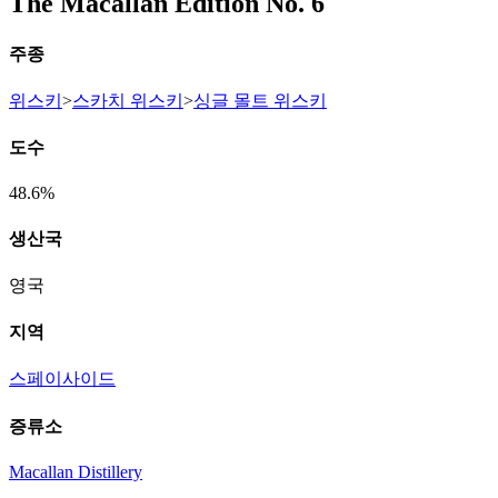
The Macallan Edition No. 6
주종
위스키
>
스카치 위스키
>
싱글 몰트 위스키
도수
48.6%
생산국
영국
지역
스페이사이드
증류소
Macallan Distillery