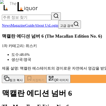
News
Magazine
Guide
About Us
Login
고급 검색
맥캘란 에디션 넘버 6
(
The Macallan Edition No. 6
)
1차 카테고리:
위스키
도수:
48.6%
생산국:
영국
제품 설명:
맥캘란 에스테이트의 경이로운 자연에서 영감을 받
링크 복사
저장하기
QR 이미지
맥캘란 에디션 넘버 6