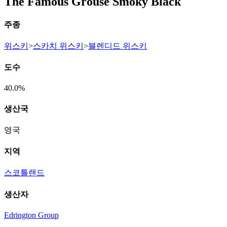
The Famous Grouse Smoky Black
주종
위스키
>
스카치 위스키
>
블렌디드 위스키
도수
40.0%
생산국
영국
지역
스코틀랜드
생산자
Edrington Group