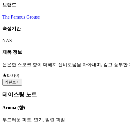
브랜드
The Famous Grouse
숙성기간
NAS
제품 정보
은은한 스모크 향이 더해져 신비로움을 자아내며, 깊고 풍부한
★
0.0
(
0
)
리뷰보기
테이스팅 노트
Aroma (향)
부드러운 피트, 연기, 말린 과일