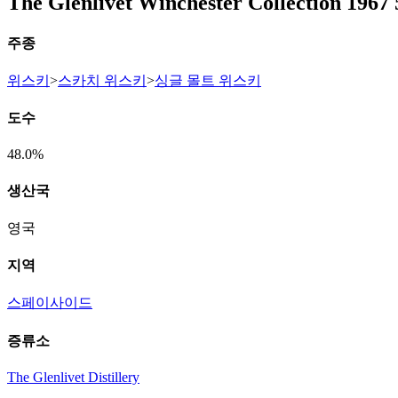
The Glenlivet Winchester Collection 1967 
주종
위스키
>
스카치 위스키
>
싱글 몰트 위스키
도수
48.0%
생산국
영국
지역
스페이사이드
증류소
The Glenlivet Distillery