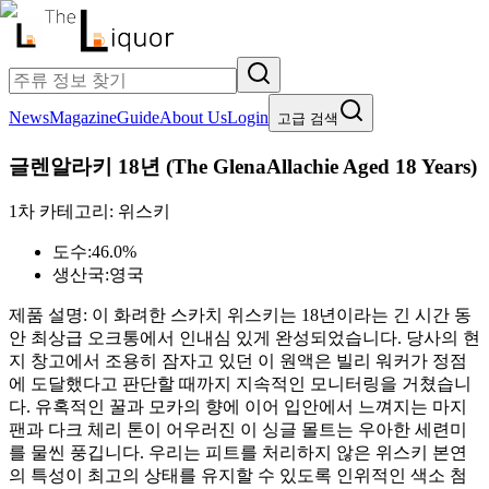
News
Magazine
Guide
About Us
Login
고급 검색
글렌알라키 18년
(
The GlenaAllachie Aged 18 Years
)
1차 카테고리:
위스키
도수:
46.0%
생산국:
영국
제품 설명:
이 화려한 스카치 위스키는 18년이라는 긴 시간 동
안 최상급 오크통에서 인내심 있게 완성되었습니다. 당사의 현
지 창고에서 조용히 잠자고 있던 이 원액은 빌리 워커가 정점
에 도달했다고 판단할 때까지 지속적인 모니터링을 거쳤습니
다. 유혹적인 꿀과 모카의 향에 이어 입안에서 느껴지는 마지
팬과 다크 체리 톤이 어우러진 이 싱글 몰트는 우아한 세련미
를 물씬 풍깁니다. 우리는 피트를 처리하지 않은 위스키 본연
의 특성이 최고의 상태를 유지할 수 있도록 인위적인 색소 첨