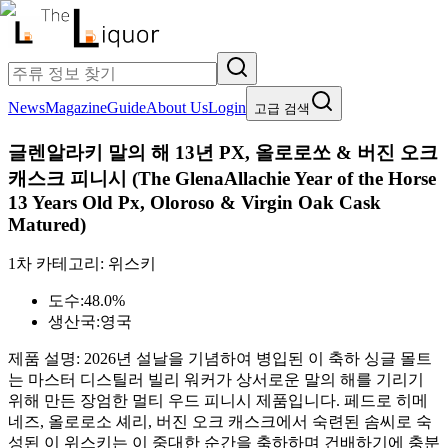
News
Magazine
Guide
About Us
Login
고급 검색
글렌알라키 말의 해 13년 PX, 올로로쏘 & 버진 오크
캐스크 피니시
(
The GlenaAllachie Year of the Horse
13 Years Old Px, Oloroso & Virgin Oak Cask
Matured
)
1차 카테고리:
위스키
도수:
48.0%
생산국:
영국
제품 설명:
2026년 설날을 기념하여 병입된 이 축하 싱글 몰트
는 마스터 디스틸러 빌리 워커가 상서로운 말의 해를 기리기
위해 만든 장엄한 멀티 우드 피니시 제품입니다. 페드로 히메
네즈, 올로로소 셰리, 버진 오크 캐스크에서 숙련된 솜씨로 숙
성된 이 위스키는 이 중대한 순간을 축하하며 건배하기에 충분