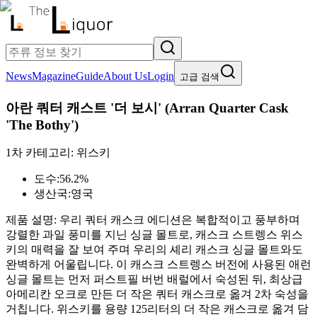
News
Magazine
Guide
About Us
Login
고급 검색
아란 쿼터 캐스트 '더 보시'
(
Arran Quarter Cask
'The Bothy'
)
1차 카테고리:
위스키
도수:
56.2%
생산국:
영국
제품 설명:
우리 쿼터 캐스크 에디션은 복합적이고 풍부하며
강렬한 과일 풍미를 지닌 싱글 몰트로, 캐스크 스트렝스 위스
키의 매력을 잘 보여 주며 우리의 셰리 캐스크 싱글 몰트와도
완벽하게 어울립니다. 이 캐스크 스트렝스 버전에 사용된 애런
싱글 몰트는 먼저 퍼스트필 버번 배럴에서 숙성된 뒤, 최상급
아메리칸 오크로 만든 더 작은 쿼터 캐스크로 옮겨 2차 숙성을
거칩니다. 위스키를 용량 125리터의 더 작은 캐스크로 옮겨 담