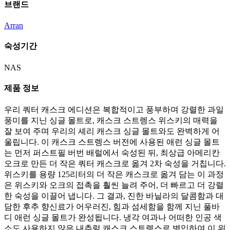
브랜드
Arran
숙성기간
NAS
제품 정보
우리 쿼터 캐스크 에디션은 복합적이고 풍부하며 강렬한 과일
풍미를 지닌 싱글 몰트로, 캐스크 스트렝스 위스키의 매력을
잘 보여 주며 우리의 셰리 캐스크 싱글 몰트와도 완벽하게 어
울립니다. 이 캐스크 스트렝스 버전에 사용된 애런 싱글 몰트
는 먼저 퍼스트필 버번 배럴에서 숙성된 뒤, 최상급 아메리칸
오크로 만든 더 작은 쿼터 캐스크로 옮겨 2차 숙성을 거칩니다.
위스키를 용량 125리터의 더 작은 캐스크로 옮겨 담는 이 과정
은 위스키와 오크의 접촉을 훨씬 늘려 주어, 더 빠르고 더 강렬
한 숙성을 이끌어 냅니다. 그 결과, 진한 바닐라의 달콤함과 대
담한 후추 향신료가 어우러진, 힘과 섬세함을 함께 지닌 풀바
디 애런 싱글 몰트가 완성됩니다. 냉각 여과나 어떠한 인공 색
소도 사용하지 않은 내추럴 캐스크 스트렝스로 병입하여 이 위