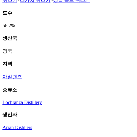
위스키
>
스카치 위스키
>
싱글 몰트 위스키
도수
56.2%
생산국
영국
지역
아일랜즈
증류소
Lochranza Distillery
생산자
Arran Distillers