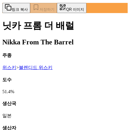
링크 복사
저장하기
QR 이미지
닛카 프롬 더 배럴
Nikka From The Barrel
주종
위스키
>
블렌디드 위스키
도수
51.4%
생산국
일본
생산자