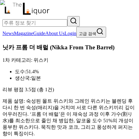
News
Magazine
Guide
About Us
Login
고급 검색
닛카 프롬 더 배럴
(
Nikka From The Barrel
)
1차 카테고리:
위스키
도수:
51.4%
생산국:
일본
리뷰 평점
3.5
점 (총
1
건)
제품 설명:
숙성된 몰트 위스키와 그레인 위스키는 블렌딩 후
다시 한 번 숙성(매리지)을 거치며 서로 다른 위스키끼리 깊이
어우러진다. ‘프롬 더 배럴’은 이 재숙성 과정 이후 가수(割り
水)를 최소한으로 줄인 채 병입한, 알코올 도수 51%의 개성이
풍부한 위스키다. 묵직한 맛과 코크, 그리고 풍성하게 퍼지는
향이 특징이다.