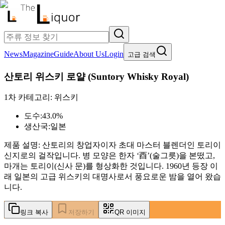
News
Magazine
Guide
About Us
Login
고급 검색
산토리 위스키 로얄
(
Suntory Whisky Royal
)
1차 카테고리:
위스키
도수:
43.0%
생산국:
일본
제품 설명:
산토리의 창업자이자 초대 마스터 블렌더인 토리이
신지로의 걸작입니다. 병 모양은 한자 ‘酉’(술그릇)을 본떴고,
마개는 토리이(신사 문)를 형상화한 것입니다. 1960년 등장 이
래 일본의 고급 위스키의 대명사로서 풍요로운 밤을 열어 왔습
니다.
링크 복사
저장하기
QR 이미지