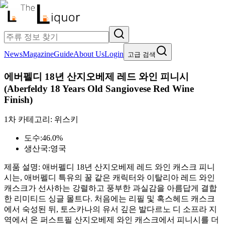
News
Magazine
Guide
About Us
Login
고급 검색
에버펠디 18년 산지오베제 레드 와인 피니시
(
Aberfeldy 18 Years Old Sangiovese Red Wine
Finish
)
1차 카테고리:
위스키
도수:
46.0%
생산국:
영국
제품 설명:
애버펠디 18년 산지오베제 레드 와인 캐스크 피니
시는, 애버펠디 특유의 꿀 같은 캐릭터와 이탈리아 레드 와인
캐스크가 선사하는 강렬하고 풍부한 과실감을 아름답게 결합
한 리미티드 싱글 몰트다. 처음에는 리필 및 혹스헤드 캐스크
에서 숙성된 뒤, 토스카나의 유서 깊은 발다르노 디 소프라 지
역에서 온 퍼스트필 산지오베제 와인 캐스크에서 피니시를 더