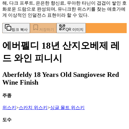
해, 다크 프루트, 은은한 향신료, 우아한 타닌이 겹겹이 쌓인 호
화로운 드람으로 완성되며, 유니크한 위스키를 찾는 애호가에
게 이상적인 인덜전스 표현이라 할 수 있다.
링크 복사
저장하기
QR 이미지
에버펠디 18년 산지오베제 레
드 와인 피니시
Aberfeldy 18 Years Old Sangiovese Red
Wine Finish
주종
위스키
>
스카치 위스키
>
싱글 몰트 위스키
도수