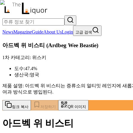
News
Magazine
Guide
About Us
Login
고급 검색
아드벡 위 비스티
(
Ardbeg Wee Beastie
)
1차 카테고리:
위스키
도수:
47.4%
생산국:
영국
제품 설명:
아드벡 위 비스티는 증류소의 얼티밋 레인지에 새롭게
여과 방식으로 병입된다.
링크 복사
저장하기
QR 이미지
아드벡 위 비스티