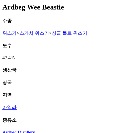
Ardbeg Wee Beastie
주종
위스키
>
스카치 위스키
>
싱글 몰트 위스키
도수
47.4%
생산국
영국
지역
아일라
증류소
Ardbeg Distillery