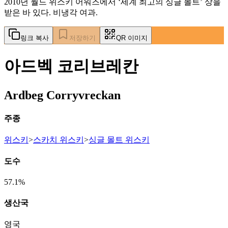
2010년 월드 위스키 어워즈에서 ‘세계 최고의 싱글 몰트’ 상을
받은 바 있다. 비냉각 여과.
링크 복사
저장하기
QR 이미지
아드벡 코리브레칸
Ardbeg Corryvreckan
주종
위스키
>
스카치 위스키
>
싱글 몰트 위스키
도수
57.1%
생산국
영국