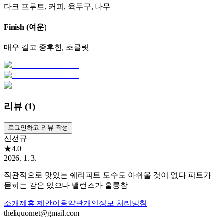
다크 프루트, 커피, 육두구, 나무
Finish (여운)
매우 길고 중후한, 초콜릿
리뷰 (
1
)
로그인하고 리뷰 작성
신선규
★
4.0
2026. 1. 3.
직관적으로 맛있는 쉐리피트 도수도 아쉬울 것이 없다 피트가
묻히는 감은 있으나 밸런스가 훌륭함
소개
제휴 제안
이용약관
개인정보 처리방침
theliquornet@gmail.com