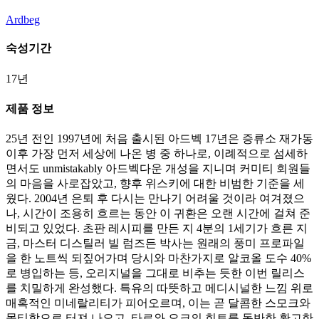
Ardbeg
숙성기간
17년
제품 정보
25년 전인 1997년에 처음 출시된 아드벡 17년은 증류소 재가동
이후 가장 먼저 세상에 나온 병 중 하나로, 이례적으로 섬세하
면서도 unmistakably 아드벡다운 개성을 지니며 커미티 회원들
의 마음을 사로잡았고, 향후 위스키에 대한 비범한 기준을 세
웠다. 2004년 은퇴 후 다시는 만나기 어려울 것이라 여겨졌으
나, 시간이 조용히 흐르는 동안 이 귀환은 오랜 시간에 걸쳐 준
비되고 있었다. 초판 레시피를 만든 지 4분의 1세기가 흐른 지
금, 마스터 디스틸러 빌 럼즈든 박사는 원래의 풍미 프로파일
을 한 노트씩 되짚어가며 당시와 마찬가지로 알코올 도수 40%
로 병입하는 등, 오리지널을 그대로 비추는 듯한 이번 릴리스
를 치밀하게 완성했다. 특유의 따뜻하고 메디시널한 느낌 위로
매혹적인 미네랄리티가 피어오르며, 이는 곧 달콤한 스모크와
몰티함으로 터져 나오고, 타르와 오크의 힌트를 동반한 확고한