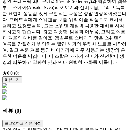
명인 프레드릭 쇠데르베리(Fredrik Söderberg)와 협업하여 앱솔
루트 스베아(Absolut Svea)의 이야기와 신비로움, 그리고 독특
한 표현이 생동감 있게 구현되는 과정은 정말 인상적이었습니
다. 프레드릭에게 스웨덴을 보틀 위의 예술 작품으로 묘사해
달라고 요청했을 때, 그는 스웨덴 계절의 극명한 대비를 시각
화하고자 했습니다. 춥고 따뜻함, 밝음과 어두움, 그리고 여름
과 겨울의 대비를 말이죠. 앱솔루트 스베아의 맛은 스웨덴의
여름을 강렬하게 반영하는 빨간 사과의 뚜렷한 노트로 시작하
여, 길고 추운 겨울 동안 베이커리에 자주 사용되는 생강의 은
은한 여운을 남깁니다. 이 조합은 사과의 산미와 신선함이 생
강의 따뜻하고 알싸한 맛과 만나 완벽한 조화를 이룹니다.
★
0.0
(
0
)
리뷰보기
리뷰 (
0
)
로그인하고 리뷰 작성
아직 작성된 리뷰가 없습니다. 첫 번째 리뷰를 남겨보세요!