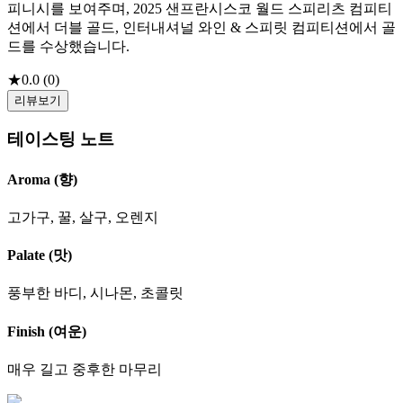
피니시를 보여주며, 2025 샌프란시스코 월드 스피리츠 컴피티
션에서 더블 골드, 인터내셔널 와인 & 스피릿 컴피티션에서 골
드를 수상했습니다.
★
0.0
(
0
)
리뷰보기
테이스팅 노트
Aroma (향)
고가구, 꿀, 살구, 오렌지
Palate (맛)
풍부한 바디, 시나몬, 초콜릿
Finish (여운)
매우 길고 중후한 마무리