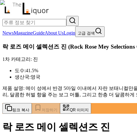
News
Magazine
Guide
About Us
Login
고급 검색
락 로즈 메이 셀렉션즈 진
(
Rock Rose Mey Selections
1차 카테고리:
진
도수:
41.5%
생산국:
영국
제품 설명:
메이 성에서 반경 5마일 이내에서 자란 보태니컬만
리, 달콤한 허벌 향을 주는 보그 머틀, 그리고 한층 더 달콤하
링크 복사
저장하기
QR 이미지
락 로즈 메이 셀렉션즈 진