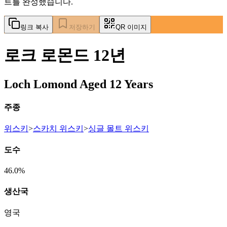
트를 완성했습니다.
링크 복사
저장하기
QR 이미지
로크 로몬드 12년
Loch Lomond Aged 12 Years
주종
위스키
>
스카치 위스키
>
싱글 몰트 위스키
도수
46.0%
생산국
영국