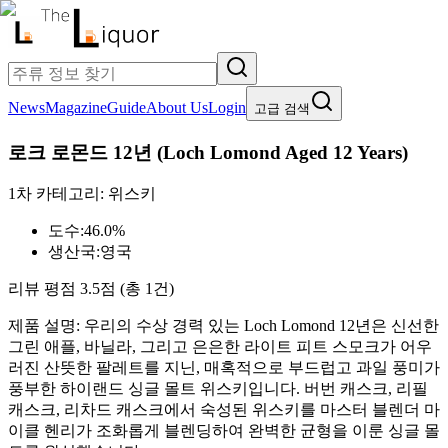
News
Magazine
Guide
About Us
Login
고급 검색
로크 로몬드 12년
(
Loch Lomond Aged 12 Years
)
1차 카테고리:
위스키
도수:
46.0%
생산국:
영국
리뷰 평점
3.5
점 (총
1
건)
제품 설명:
우리의 수상 경력 있는 Loch Lomond 12년은 신선한
그린 애플, 바닐라, 그리고 은은한 라이트 피트 스모크가 어우
러진 산뜻한 팔레트를 지닌, 매혹적으로 부드럽고 과일 풍미가
풍부한 하이랜드 싱글 몰트 위스키입니다. 버번 캐스크, 리필
캐스크, 리차드 캐스크에서 숙성된 위스키를 마스터 블렌더 마
이클 헨리가 조화롭게 블렌딩하여 완벽한 균형을 이룬 싱글 몰