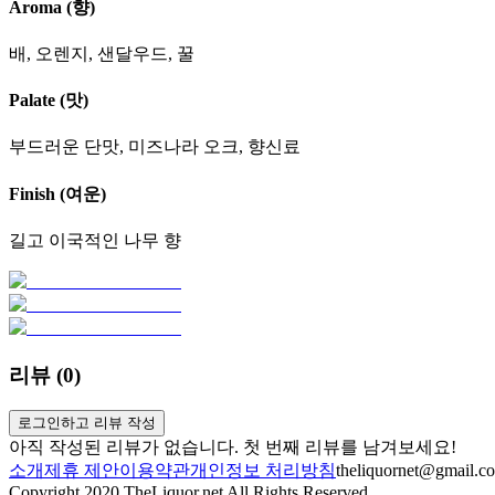
Aroma (향)
배, 오렌지, 샌달우드, 꿀
Palate (맛)
부드러운 단맛, 미즈나라 오크, 향신료
Finish (여운)
길고 이국적인 나무 향
리뷰 (
0
)
로그인하고 리뷰 작성
아직 작성된 리뷰가 없습니다. 첫 번째 리뷰를 남겨보세요!
소개
제휴 제안
이용약관
개인정보 처리방침
theliquornet@gmail.c
Copyright 2020 TheLiquor.net All Rights Reserved.