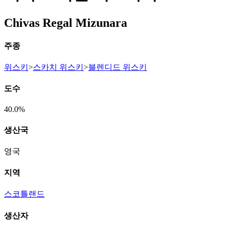
Chivas Regal Mizunara
주종
위스키
>
스카치 위스키
>
블렌디드 위스키
도수
40.0%
생산국
영국
지역
스코틀랜드
생산자