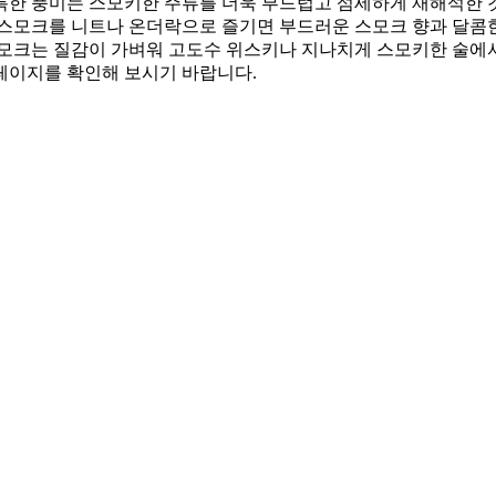
특한 풍미는 스모키한 주류를 더욱 부드럽고 섬세하게 재해석한 
 스모크를 니트나 온더락으로 즐기면 부드러운 스모크 향과 달콤한
 스모크는 질감이 가벼워 고도수 위스키나 지나치게 스모키한 술에
페이지를 확인해 보시기 바랍니다.