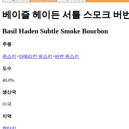
베이즐 헤이든 서틀 스모크 버
Basil Haden Subtle Smoke Bourbon
주종
위스키
>
아메리칸 위스키
>
버번 위스키
도수
40.0%
생산국
미국
지역
켄터키