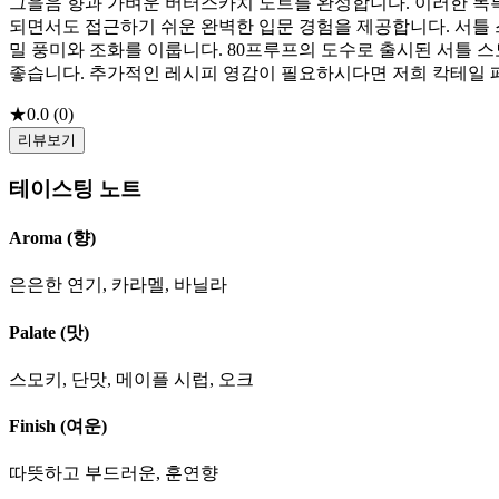
그을음 향과 가벼운 버터스카치 노트를 완성합니다. 이러한 독
되면서도 접근하기 쉬운 완벽한 입문 경험을 제공합니다. 서틀
밀 풍미와 조화를 이룹니다. 80프루프의 도수로 출시된 서틀
좋습니다. 추가적인 레시피 영감이 필요하시다면 저희 칵테일 
★
0.0
(
0
)
리뷰보기
테이스팅 노트
Aroma (향)
은은한 연기, 카라멜, 바닐라
Palate (맛)
스모키, 단맛, 메이플 시럽, 오크
Finish (여운)
따뜻하고 부드러운, 훈연향