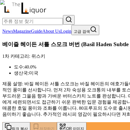
News
Magazine
Guide
About Us
Login
고급 검색
베이즐 헤이든 서틀 스모크 버번
(
Basil Haden Subtl
1차 카테고리:
위스키
도수:
40.0%
생산국:
미국
제품 설명:
바질 헤이든 서틀 스모크는 바질 헤이든의 애호가들
적인 풍미를 선사합니다. 먼저 2차 숙성용 오크통의 내부를 토
부드러운 그을음 향과 가벼운 버터스카치 노트를 완성합니다. 
에게 세련되면서도 접근하기 쉬운 완벽한 입문 경험을 제공합니
매콤한 호밀 풍미와 조화를 이룹니다. 80프루프의 도수로 출
음미하기 좋습니다. 추가적인 레시피 영감이 필요하시다면 저희
링크 복사
저장하기
QR 이미지