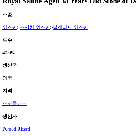
Royal Salute Aged 38 Years Old Stone of D
주종
위스키
>
스카치 위스키
>
블렌디드 위스키
도수
40.0%
생산국
영국
지역
스코틀랜드
생산자
Pernod Ricard