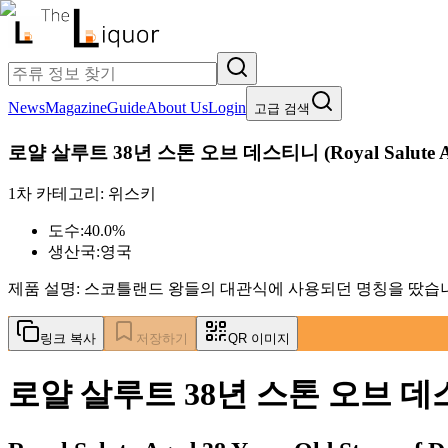
News
Magazine
Guide
About Us
Login
고급 검색
로얄 살루트 38년 스톤 오브 데스티니
(
Royal Salute 
1차 카테고리:
위스키
도수:
40.0%
생산국:
영국
제품 설명:
스코틀랜드 왕들의 대관식에 사용되던 명칭을 땄습니
링크 복사
저장하기
QR 이미지
로얄 살루트 38년 스톤 오브 