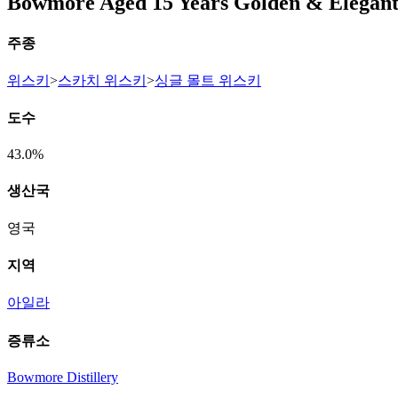
Bowmore Aged 15 Years Golden & Elegan
주종
위스키
>
스카치 위스키
>
싱글 몰트 위스키
도수
43.0%
생산국
영국
지역
아일라
증류소
Bowmore Distillery