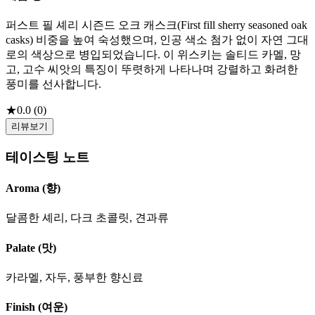
퍼스트 필 셰리 시즌드 오크 캐스크(First fill sherry seasoned oak
casks) 비중을 높여 숙성했으며, 인공 색소 첨가 없이 자연 그대
로의 색상으로 병입되었습니다. 이 위스키는 솔티드 카멜, 망
고, 고수 씨앗의 특징이 뚜렷하게 나타나며 강렬하고 화려한
풍미를 선사합니다.
★
0.0
(
0
)
리뷰보기
테이스팅 노트
Aroma (향)
달콤한 셰리, 다크 초콜릿, 견과류
Palate (맛)
카라멜, 자두, 풍부한 향신료
Finish (여운)