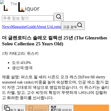
News
Magazine
Guide
About Us
Login
고급 검색
더 글렌로티스 솔레오 컬렉션 25년
(
The Glenrothes
Soleo Collection 25 Years Old
)
1차 카테고리:
위스키
도수:
43.0%
생산국:
영국
제품 설명:
퍼스트 필 셰리 시즌드 오크 캐스크(First fill sherry
seasoned oak casks) 비중을 높여 숙성했으며, 인공 색소 첨가 없
이 자연 그대로의 색상으로 병입되었습니다. 이 위스키는 솔티
드 카멜, 망고, 고수 씨앗의 특징이 뚜렷하게 나타나며 강렬하
고 화려한 풍미를 선사합니다.
링크 복사
저장하기
QR 이미지