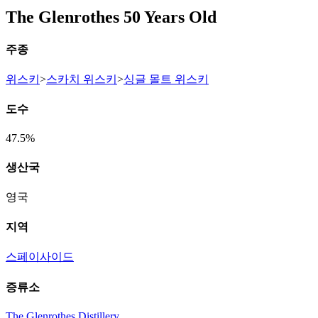
The Glenrothes 50 Years Old
주종
위스키
>
스카치 위스키
>
싱글 몰트 위스키
도수
47.5%
생산국
영국
지역
스페이사이드
증류소
The Glenrothes Distillery