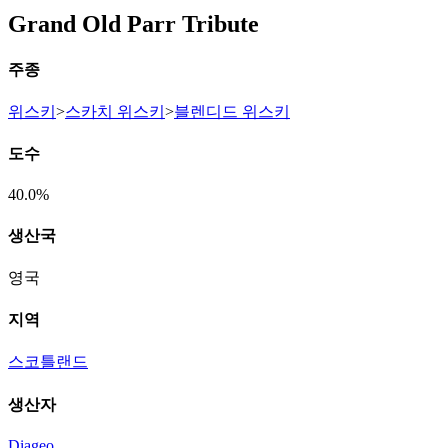
Grand Old Parr Tribute
주종
위스키
>
스카치 위스키
>
블렌디드 위스키
도수
40.0%
생산국
영국
지역
스코틀랜드
생산자
Diageo