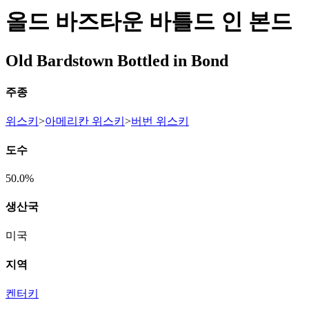
올드 바즈타운 바틀드 인 본드
Old Bardstown Bottled in Bond
주종
위스키
>
아메리칸 위스키
>
버번 위스키
도수
50.0%
생산국
미국
지역
켄터키