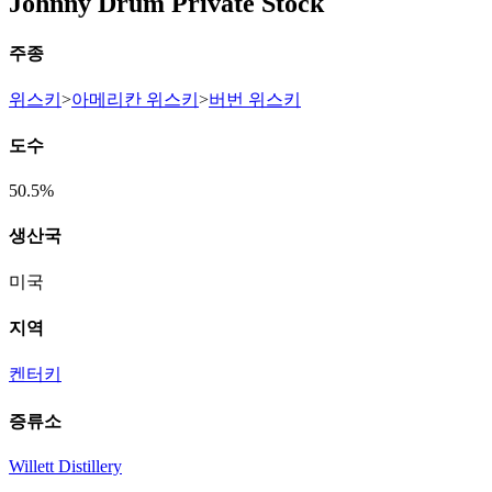
Johnny Drum Private Stock
주종
위스키
>
아메리칸 위스키
>
버번 위스키
도수
50.5%
생산국
미국
지역
켄터키
증류소
Willett Distillery