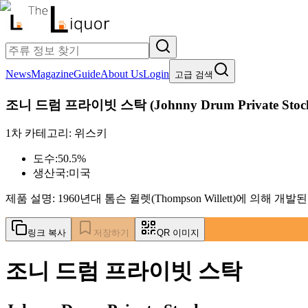
News
Magazine
Guide
About Us
Login
고급 검색
조니 드럼 프라이빗 스탁
(
Johnny Drum Private Stoc
1차 카테고리:
위스키
도수:
50.5%
생산국:
미국
제품 설명:
1960년대 톰슨 윌렛(Thompson Willett)에 
링크 복사
저장하기
QR 이미지
조니 드럼 프라이빗 스탁