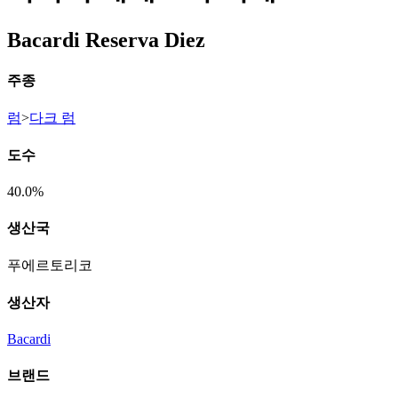
Bacardi Reserva Diez
주종
럼
>
다크 럼
도수
40.0%
생산국
푸에르토리코
생산자
Bacardi
브랜드