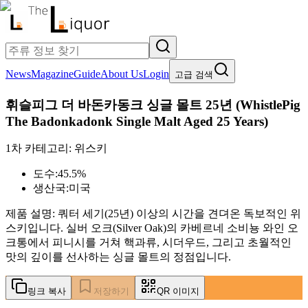
News
Magazine
Guide
About Us
Login
고급 검색
휘슬피그 더 바돈카동크 싱글 몰트 25년
(
WhistlePig
The Badonkadonk Single Malt Aged 25 Years
)
1차 카테고리:
위스키
도수:
45.5%
생산국:
미국
제품 설명:
쿼터 세기(25년) 이상의 시간을 견뎌온 독보적인 위
스키입니다. 실버 오크(Silver Oak)의 카베르네 소비뇽 와인 오
크통에서 피니시를 거쳐 핵과류, 시더우드, 그리고 초월적인
맛의 깊이를 선사하는 싱글 몰트의 정점입니다.
링크 복사
저장하기
QR 이미지