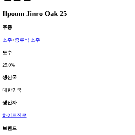
Ilpoom Jinro Oak 25
주종
소주
>
증류식 소주
도수
25.0%
생산국
대한민국
생산자
하이트진로
브랜드