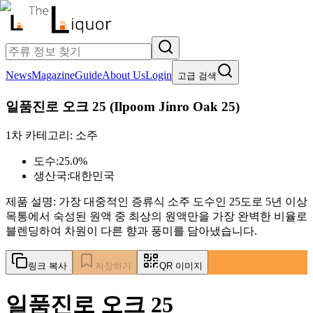
News
Magazine
Guide
About Us
Login
고급 검색
일품진로 오크 25
(
Ilpoom Jinro Oak 25
)
1차 카테고리:
소주
도수:
25.0%
생산국:
대한민국
제품 설명:
가장 대중적인 증류식 소주 도수인 25도로 5년 이상
목통에서 숙성된 원액 중 최상의 원액만을 가장 완벽한 비율로
블렌딩하여 차원이 다른 향과 풍미를 담아냈습니다.
링크 복사
저장하기
QR 이미지
일품진로 오크 25